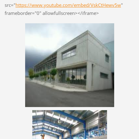
src="
https://www.youtube.com/embed/VskCtHewv5w
"
frameborder="0" allowfullscreen></iframe>