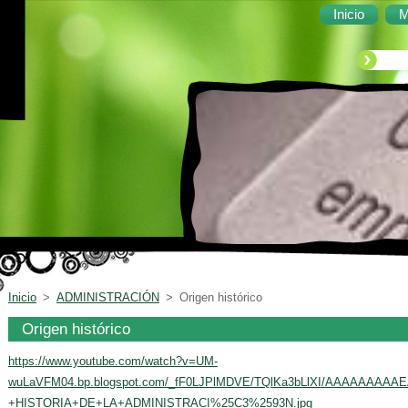
Inicio
M
Inicio
>
ADMINISTRACIÓN
>
Origen histórico
Origen histórico
https://www.youtube.com/watch?v=UM-
wuLaVFM0
4.bp.blogspot.com/_fF0LJPlMDVE/TQlKa3bLlXI/AAAAAAAAAEA
+HISTORIA+DE+LA+ADMINISTRACI%25C3%2593N.jpg