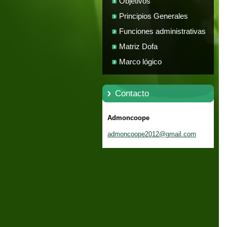
Objetivos
Principios Generales
Funciones administrativas
Matriz Dofa
Marco lógico
Contacto
Admoncoope
admoncoo
pe2012@g
mail.com