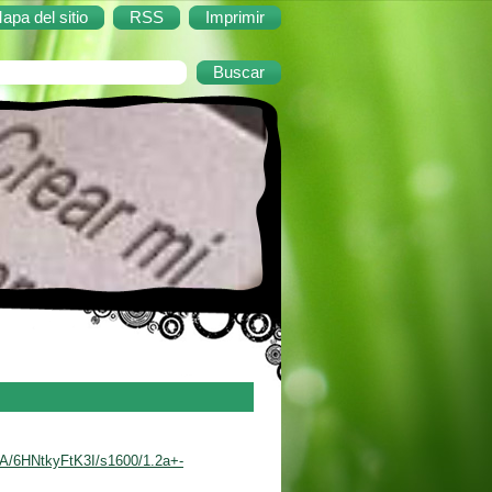
apa del sitio
RSS
Imprimir
/6HNtkyFtK3I/s1600/1.2a+-