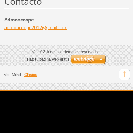
Contacto
Admoncoope
admoncoo
pe2012@g
mail.com
© 2012 Todos los derechos reservados.
Haz tu página web gratis
Ver:
Móvil
|
Clásica